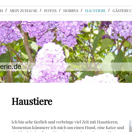
CH
MEIN ZUHAUSE
FOTOS
HOBBYS
HAUSTIERE
GÄSTEBU
erie.de
Haustiere
Ich bin sehr tierlieb und verbringe viel Zeit mit Haustieren.
Momentan kümmere ich mich um einen Hund, eine Katze und