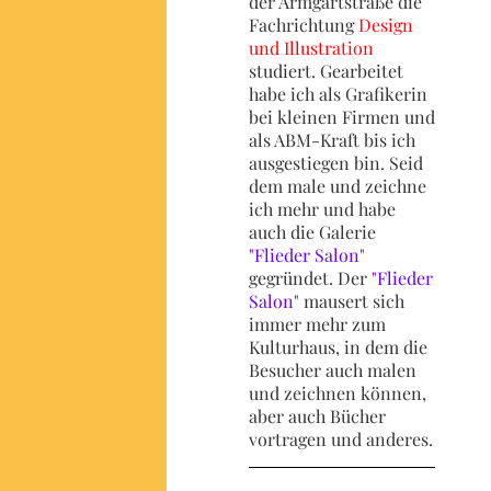
der Armgartstraße die
Fachrichtung
Design
und Illustration
studiert. Gearbeitet
habe ich als Grafikerin
bei kleinen Firmen und
als ABM-Kraft bis ich
ausgestiegen bin. Seid
dem male und zeichne
ich mehr und habe
auch die Galerie
"Flieder Salon"
gegründet. Der
"Flieder
Salon"
mausert sich
immer mehr zum
Kulturhaus, in dem die
Besucher auch malen
und zeichnen können,
aber auch Bücher
vortragen und anderes.