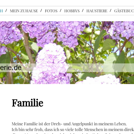
CH
MEIN ZUHAUSE
FOTOS
HOBBYS
HAUSTIERE
GÄSTEBU
erie.de
Familie
Meine Familie ist der Dreh- und Angelpunkt in meinem Leben.
Ich bin sehr froh, dass ich so viele tolle Menschen in meinem dire