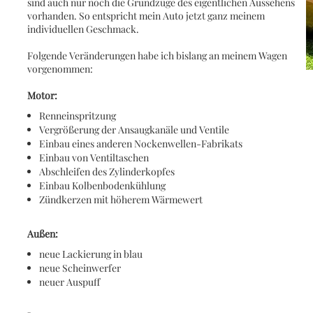
sind auch nur noch die Grundzüge des eigentlichen Aussehens
vorhanden. So entspricht mein Auto jetzt ganz meinem
individuellen Geschmack.
Folgende Veränderungen habe ich bislang an meinem Wagen
vorgenommen:
Motor:
Renneinspritzung
Vergrößerung der Ansaugkanäle und Ventile
Einbau eines anderen Nockenwellen-Fabrikats
Einbau von Ventiltaschen
Abschleifen des Zylinderkopfes
Einbau Kolbenbodenkühlung
Zündkerzen mit höherem Wärmewert
Außen:
neue Lackierung in blau
neue Scheinwerfer
neuer Auspuff